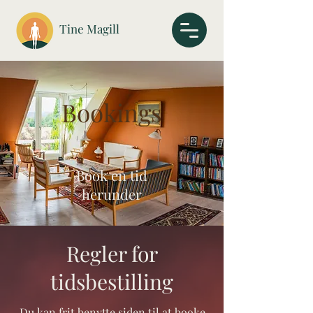
Tine Magill
Bookings
Book en tid
herunder
Regler for
tidsbestilling
Du kan frit benytte siden til at booke