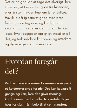
Det er en god ide at tage det alvorligt, hvis
I mærker, at I er ved at
glide fra hinanden
,
eller at stemningen imellem jer er skiftet.
Hav ikke dårlig samvittighed over jeres
følelser, men tag dem og kærligheden
alvorligt. Som regel er det noget, der kan
løses, hvis I begge er oprigtigt indstillet på
det, og forbindelsen kan vokse sig
stærkere
og dybere
gennem svære tider.
Hvordan foregår
det?
Ved par terapi kommer I sammen som par i
et korterevarende forløb- Det kan fx være 5
gange og kan, hvis det giver mening,
kombineres med en eller to samtaler til jer
hver for sig. I får hjælp til at se hinandens