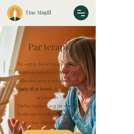
Tine Magill
Par terapi
En vigtig del af terapi er at få
skabt et rum, hvor i
trygt
kan
udforske jeres problem og få
hjælp til at forstå
, hvordan det
er opstået.
Derfra hjælper jeg jer med at
finde nye handlemuligheder,
som i kan afprøve i jeres liv.