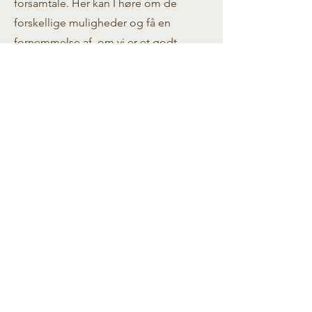
forsamtale. Her kan I
høre om de
forskellige muligheder og få en
fornemmelse af, om vi er et godt
match. Jeg vil vurdere, om jeg mener
jeg kan hjælpe jer og komme med et
bud på et evt. forløb.
Book en forsamtale
Kontakt mig
Mail
kontakt@tinemagill.dk