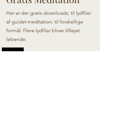
Her er der gratis downloads, til lydfiler
af guidet meditation, til forskellige
formål. Flere lydfiler bliver tilføjet
løbende:
Søvn Hypnose
Tine Magill
-14:42
Download