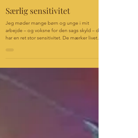
Tine Magill
24. jun.
4 min læsning
Særlig sensitivitet
Jeg møder mange børn og unge i mit
arbejde – og voksne for den sags skyld – der
har en ret stor sensitivitet. De mærker livet
mere end andre. Når man har det sådan, kan
man let komme til at føle sig forkert – eller i
det mindste få indtrykket af, at det er et
problem man selv må løse eller lære at leve
med. Det er ikke min holdning. Sensitivitet
er en styrke, en slags intelligens eller særlig
evne, som vi skal værdsætte og værne om.
Særlig sensitivitet kendes af mange. Stati